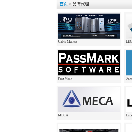
首页
> 品牌代理
Cable Matters
LEG
PassMark
Sale
MECA
Luci