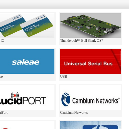
IC
Thunderbolt™ Bull Shark QS*
ae
USB
dPort
Cambium Networks